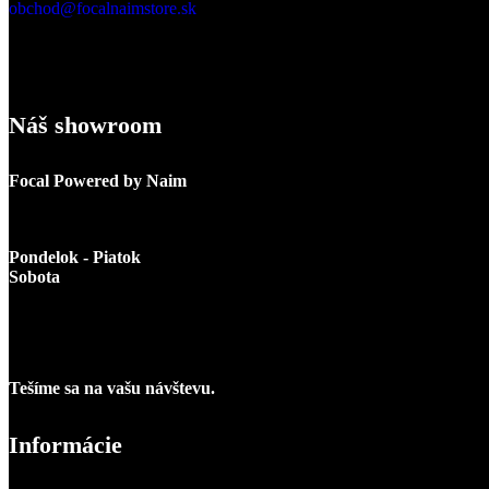
obchod@focalnaimstore.sk
Náš showroom
Focal Powered by Naim
Dlhá 8
974 05 Banská Bystrica
Pondelok - Piatok
: 10.00 - 18.00
Sobota
: zatvorené
V prípade záujmu vás veľmi radi privítame v našom štúdiu aj v sobot
Prosíme vás, v prípade záujmu o posluch nás kontaktujte aspoň 24h v
Tešíme sa na vašu návštevu.
Informácie