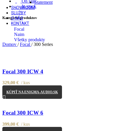
On sale
Statement
In stock
SHOWROOM
SLUŽBY
Kategórie produktov
O NÁS
KONTAKT
Focal
Naim
Všetky produkty
Domov
/
Focal
/
300 Series
Focal 300 ICW 4
329,00
€
kus
KÚPIŤ NA ENIGMA-AUDIO.SK
Focal 300 ICW 6
399,00
€
kus