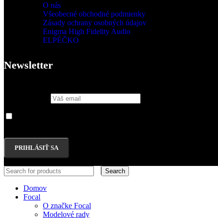
O nás
Všeobecné obchodné podmienky
Zásady ochrany osobných údajov
Enigma High Fidelity Audio
ELPÉČKO
Newsletter
Email address:
Áno, chcem sa prihlásiť na odber noviniek Enigma High Fidelity.
súlase s vyhlásením Enigma High Fidelity o ochrane osobných údajov
Search
Domov
Focal
O značke Focal
Modelové rady