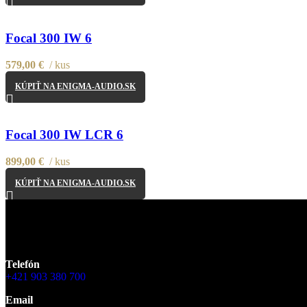
Focal 300 IW 6
579,00
€
kus
KÚPIŤ NA ENIGMA-AUDIO.SK
Focal 300 IW LCR 6
899,00
€
kus
KÚPIŤ NA ENIGMA-AUDIO.SK
Ako jediný oficiálny
Focal Powered by Naim
obchod na Slovensk
Banskej Bystrici na Dlhej 8
a vstúpte do sveta prémiových hifi kom
Telefón
+421 903 380 700
Email