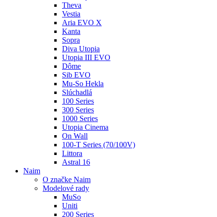
Theva
Vestia
Aria EVO X
Kanta
Sopra
Diva Utopia
Utopia III EVO
Dôme
Sib EVO
Mu-So Hekla
Slúchadlá
100 Series
300 Series
1000 Series
Utopia Cinema
On Wall
100-T Series (70/100V)
Littora
Astral 16
Naim
O značke Naim
Modelové rady
MuSo
Uniti
200 Series