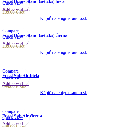
Focal Dôme Stand (set 2ks) biela
Quick view
Add to wishlist
289,00
€
set
Kúpiť na enigma-audio.sk
Compare
Focal Dôme Stand (set 2ks) čierna
Quick view
Add to wishlist
289,00
€
set
Kúpiť na enigma-audio.sk
Compare
Focal Sub Air biela
Quick view
Add to wishlist
699,00
€
kus
Kúpiť na enigma-audio.sk
Compare
Focal Sub Air čierna
Quick view
Add to wishlist
699,00
€
kus