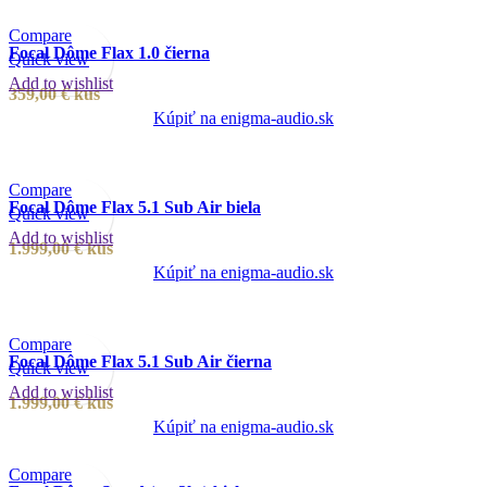
Compare
Focal Dôme Flax 1.0 čierna
Quick view
Add to wishlist
359,00
€
kus
Kúpiť na enigma-audio.sk
Compare
Focal Dôme Flax 5.1 Sub Air biela
Quick view
Add to wishlist
1.999,00
€
kus
Kúpiť na enigma-audio.sk
Compare
Focal Dôme Flax 5.1 Sub Air čierna
Quick view
Add to wishlist
1.999,00
€
kus
Kúpiť na enigma-audio.sk
Compare