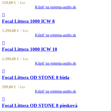
529,00
€
kus
Kúpiť na enigma-audio.sk
Compare
Quick view
Focal Littora 1000 ICW 8
Add to wishlist
1.299,00
€
kus
Kúpiť na enigma-audio.sk
Compare
Quick view
Focal Littora 1000 ICW 10
Add to wishlist
1.399,00
€
kus
Kúpiť na enigma-audio.sk
Compare
Quick view
Focal Littora OD STONE 8 biela
Add to wishlist
599,00
€
kus
Kúpiť na enigma-audio.sk
Compare
Quick view
Focal Littora OD STONE 8 piesková
Add to wishlist