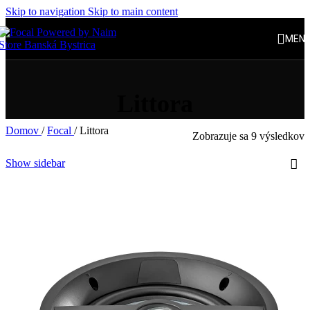
Skip to navigation
Skip to main content
MEN
Littora
Domov
/
Focal
/
Littora
Zobrazuje sa 9 výsledkov
Show sidebar