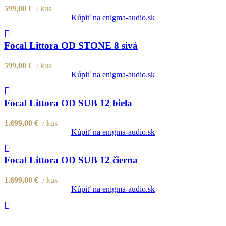
599,00
€
kus
Kúpiť na enigma-audio.sk
Compare
Quick view
Focal Littora OD STONE 8 sivá
Add to wishlist
599,00
€
kus
Kúpiť na enigma-audio.sk
Compare
Quick view
Focal Littora OD SUB 12 biela
Add to wishlist
1.699,00
€
kus
Kúpiť na enigma-audio.sk
Compare
Quick view
Focal Littora OD SUB 12 čierna
Add to wishlist
1.699,00
€
kus
Kúpiť na enigma-audio.sk