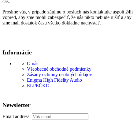
čas.
Prosíme vás, v prípade záujmu o posluch nás kontaktujte aspoň 24h
vopred, aby sme mohli zabezpečiť, že nás nikto nebude rušiť a aby
sme mali dostatok času všetko dôkladne nachystať.
Tešíme sa na vašu návštevu.
Informácie
O nás
Všeobecné obchodné podmienky
Zásady ochrany osobných údajov
Enigma High Fidelity Audio
ELPÉČKO
Newsletter
Email address:
Áno, chcem sa prihlásiť na odber noviniek Enigma High
Fidelity. Súhlasím s tým, aby Enigma High Fidelity spracúvalo moje