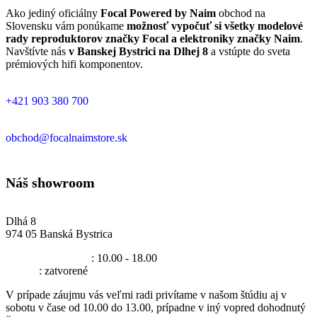
Ako jediný oficiálny
Focal Powered by Naim
obchod na
Slovensku vám ponúkame
možnosť vypočuť si všetky modelové
rady reproduktorov značky Focal a elektroniky značky Naim
.
Navštívte nás
v Banskej Bystrici na Dlhej 8
a vstúpte do sveta
prémiových hifi komponentov.
Telefón
+421 903 380 700
Email
obchod@focalnaimstore.sk
Náš showroom
Focal Powered by Naim
Dlhá 8
974 05 Banská Bystrica
Pondelok - Piatok
: 10.00 - 18.00
Sobota
: zatvorené
V prípade záujmu vás veľmi radi privítame v našom štúdiu aj v
sobotu v čase od 10.00 do 13.00, prípadne v iný vopred dohodnutý