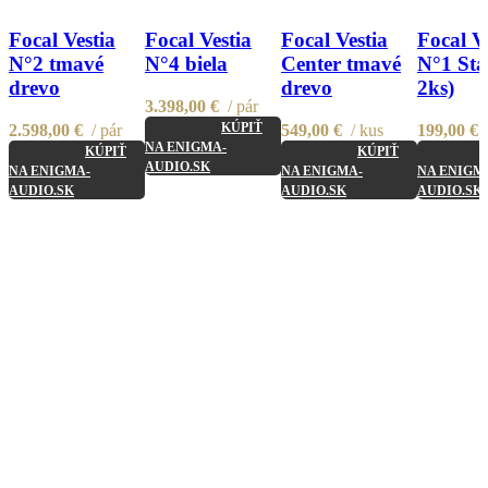
Compare
Compare
Compare
Compare
Quick view
Quick view
Quick view
Quick vi
Focal Vestia
Focal Vestia
Focal Vestia
Focal V
Add to wishlist
Add to wishlist
Add to wishlist
Add to wis
N°2 tmavé
N°4 biela
Center tmavé
N°1 Sta
drevo
drevo
2ks)
3.398,00
€
pár
KÚPIŤ
2.598,00
€
pár
549,00
€
kus
199,00
€
NA ENIGMA-
KÚPIŤ
KÚPIŤ
AUDIO.SK
NA ENIGMA-
NA ENIGMA-
NA ENIGM
AUDIO.SK
AUDIO.SK
AUDIO.SK