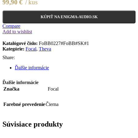
99,90
€
kus
KÚPIŤ NA ENIGMA-AUDIO.SK
Compare
Add to wishlist
Katalógové číslo:
FoBB0227#FoBB#SK#1
Kategórie:
Focal
,
Theva
Share:
Ďalšie informácie
Ďalšie informácie
Značka
Focal
Farebné prevedenie
Čierna
Súvisiace produkty