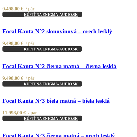
Add to wishlist
9.498,00
€
pár
KÚPIŤ NA ENIGMA-AUDIO.SK
Compare
Quick view
Focal Kanta N°2 slonovinová – orech lesklý
Add to wishlist
9.498,00
€
pár
KÚPIŤ NA ENIGMA-AUDIO.SK
Compare
Quick view
Focal Kanta N°2 čierna matná – čierna lesklá
Add to wishlist
9.498,00
€
pár
KÚPIŤ NA ENIGMA-AUDIO.SK
Compare
Quick view
Focal Kanta N°3 biela matná – biela lesklá
Add to wishlist
11.998,00
€
pár
KÚPIŤ NA ENIGMA-AUDIO.SK
Compare
Quick view
Focal Kanta N°3 čierna matná – orech lesklý