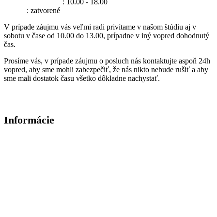
Pondelok - Piatok
: 10.00 - 18.00
Sobota
: zatvorené
V prípade záujmu vás veľmi radi privítame v našom štúdiu aj v
sobotu v čase od 10.00 do 13.00, prípadne v iný vopred dohodnutý
čas.
Prosíme vás, v prípade záujmu o posluch nás kontaktujte aspoň 24h
vopred, aby sme mohli zabezpečiť, že nás nikto nebude rušiť a aby
sme mali dostatok času všetko dôkladne nachystať.
Tešíme sa na vašu návštevu.
Informácie
O nás
Všeobecné obchodné podmienky
Zásady ochrany osobných údajov
Enigma High Fidelity Audio
ELPÉČKO
Newsletter