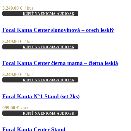
Add to wishlist
3.249,00
€
kus
KÚPIŤ NA ENIGMA-AUDIO.SK
Compare
Quick view
Focal Kanta Center slonovinová – orech lesklý
Add to wishlist
3.249,00
€
kus
KÚPIŤ NA ENIGMA-AUDIO.SK
Compare
Quick view
Focal Kanta Center čierna matná – čierna lesklá
Add to wishlist
3.249,00
€
kus
KÚPIŤ NA ENIGMA-AUDIO.SK
Compare
Quick view
Focal Kanta N°1 Stand (set 2ks)
Add to wishlist
999,00
€
set
KÚPIŤ NA ENIGMA-AUDIO.SK
Compare
Quick view
Focal Kanta Center Stand