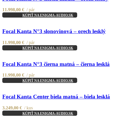
Add to wishlist
11.998,00
€
pár
KÚPIŤ NA ENIGMA-AUDIO.SK
Compare
Quick view
Focal Kanta N°3 slonovinová – orech lesklý
Add to wishlist
11.998,00
€
pár
KÚPIŤ NA ENIGMA-AUDIO.SK
Compare
Quick view
Focal Kanta N°3 čierna matná – čierna lesklá
Add to wishlist
11.998,00
€
pár
KÚPIŤ NA ENIGMA-AUDIO.SK
Compare
Quick view
Focal Kanta Center biela matná – biela lesklá
Add to wishlist
3.249,00
€
kus
KÚPIŤ NA ENIGMA-AUDIO.SK