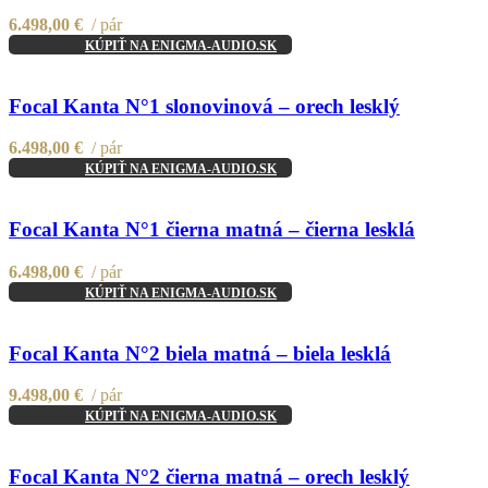
6.498,00
€
pár
KÚPIŤ NA ENIGMA-AUDIO.SK
Compare
Quick view
Focal Kanta N°1 slonovinová – orech lesklý
Add to wishlist
6.498,00
€
pár
KÚPIŤ NA ENIGMA-AUDIO.SK
Compare
Quick view
Focal Kanta N°1 čierna matná – čierna lesklá
Add to wishlist
6.498,00
€
pár
KÚPIŤ NA ENIGMA-AUDIO.SK
Compare
Quick view
Focal Kanta N°2 biela matná – biela lesklá
Add to wishlist
9.498,00
€
pár
KÚPIŤ NA ENIGMA-AUDIO.SK
Compare
Quick view
Focal Kanta N°2 čierna matná – orech lesklý