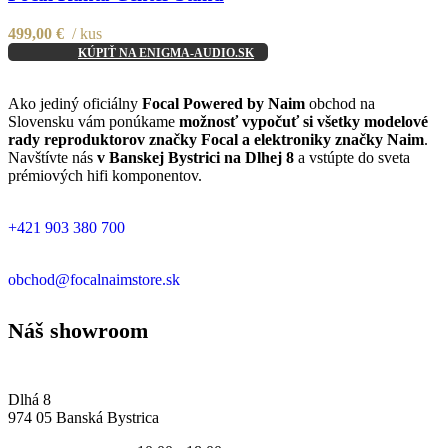
Add to wishlist
499,00
€
kus
KÚPIŤ NA ENIGMA-AUDIO.SK
Ako jediný oficiálny
Focal Powered by Naim
obchod na
Slovensku vám ponúkame
možnosť vypočuť si všetky modelové
rady reproduktorov značky Focal a elektroniky značky Naim
.
Navštívte nás
v Banskej Bystrici na Dlhej 8
a vstúpte do sveta
prémiových hifi komponentov.
Telefón
+421 903 380 700
Email
obchod@focalnaimstore.sk
Náš showroom
Focal Powered by Naim
Dlhá 8
974 05 Banská Bystrica