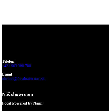
Ako jediný oficiálny
Focal Powered by Naim
obchod na
Slovensku vám ponúkame
možnosť vypočuť si všetky modelové
rady reproduktorov značky Focal a elektroniky značky Naim
.
Navštívte nás
v Banskej Bystrici na Dlhej 8
a vstúpte do sveta
prémiových hifi komponentov.
Telefón
+421 903 380 700
Email
obchod@focalnaimstore.sk
Náš showroom
Focal Powered by Naim
Dlhá 8