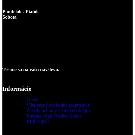
974 05 Banská Bystrica
Pondelok - Piatok
: 10.00 - 18.00
Sobota
: zatvorené
V prípade záujmu vás veľmi radi privítame v našom štúdiu aj v
sobotu v čase od 10.00 do 13.00, prípadne v iný vopred dohodnutý
čas.
Prosíme vás, v prípade záujmu o posluch nás kontaktujte aspoň 24h
vopred, aby sme mohli zabezpečiť, že nás nikto nebude rušiť a aby
sme mali dostatok času všetko dôkladne nachystať.
Tešíme sa na vašu návštevu.
Informácie
O nás
Všeobecné obchodné podmienky
Zásady ochrany osobných údajov
Enigma High Fidelity Audio
ELPÉČKO