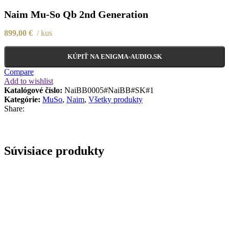
Naim Mu-So Qb 2nd Generation
899,00
€
kus
KÚPIŤ NA ENIGMA-AUDIO.SK
Compare
Add to wishlist
Katalógové číslo:
NaiBB0005#NaiBB#SK#1
Kategórie:
MuSo
,
Naim
,
Všetky produkty
Share:
Súvisiace produkty