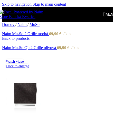
Skip to navigation
Skip to main content
MEN
Domov
/
Naim
/
MuSo
Naim Mu-So 2 Grille modrá
69,90
€
kus
Back to products
Naim Mu-So Qb 2 Grille olivová
69,90
€
kus
Watch video
Click to enlarge