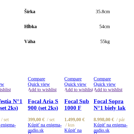
Šírka
35.8cm
Hĺbka
54cm
Váha
55kg
Compare
Compare
Compare
ew
Quick view
Quick view
Quick view
shlist
Add to wishlist
Add to wishlist
Add to wishlist
estia N°1
Focal Aria S
Focal Sub
Focal Sopra
set 2ks)
900 (set 2ks)
1000 F
N°1 biely lak
set
399,00
€
set
1.499,00
€
8.998,00
€
pár
 enigma-
Kúpiť na enigma-
kus
Kúpiť na enigma-
audio.sk
Kúpiť na
audio.sk