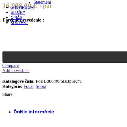
Statement
16.998,00
€
pár
SHOWROOM
SLUŽBY
O NÁS
Farebné prevedenie
KONTAKT
Compare
Add to wishlist
Katalógové číslo:
FoBB0064#FoBB#SK#1
Kategórie:
Focal
,
Sopra
Share:
Ďalšie informácie