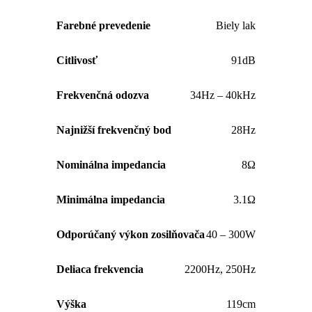
Farebné prevedenie
Biely lak
Citlivosť
91dB
Frekvenčná odozva
34Hz – 40kHz
Najnižší frekvenčný bod
28Hz
Nominálna impedancia
8Ω
Minimálna impedancia
3.1Ω
Odporúčaný výkon zosilňovača
40 – 300W
Deliaca frekvencia
2200Hz
,
250Hz
Výška
119cm