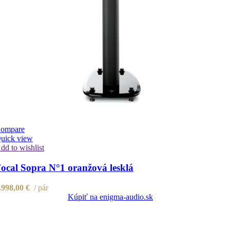
ompare
uick view
dd to wishlist
ocal Sopra N°1 oranžová lesklá
.998,00
€
pár
Kúpiť na enigma-audio.sk