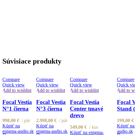
Súvisiace produkty
Compare
Compare
Compare
Compare
Quick view
Quick view
Quick view
Quick vi
Add to wishlist
Add to wishlist
Add to wishlist
Add to wi
Focal Vestia
Focal Vestia
Focal Vestia
Focal V
N°1 čierna
N°3 čierna
Center tmavé
Stand (
drevo
998,00
€
pár
2.998,00
€
pár
199,00
€
Kúpiť na
Kúpiť na
Kúpiť na
549,00
€
kus
enigma-audio.sk
enigma-audio.sk
audio.sk
Kúpiť na enigma-