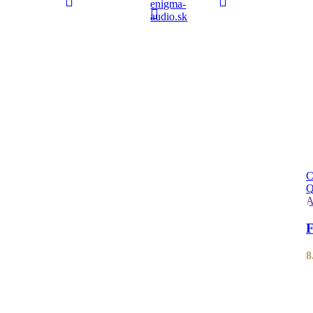
enigma-
audio.sk
C
Q
A
F
8