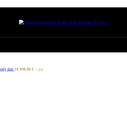
vetlý dub
18.998,00
€
pár