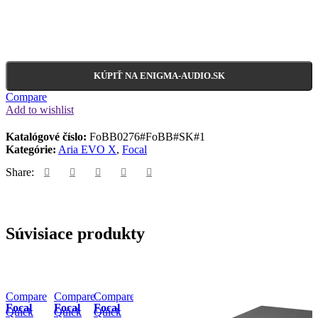
KÚPIŤ NA ENIGMA-AUDIO.SK
Compare
Add to wishlist
Katalógové číslo:
FoBB0276#FoBB#SK#1
Kategórie:
Aria EVO X
,
Focal
Share:
Súvisiace produkty
Compare
Compare
Compare
Focal
Focal
Focal
Quick
Quick
Quick