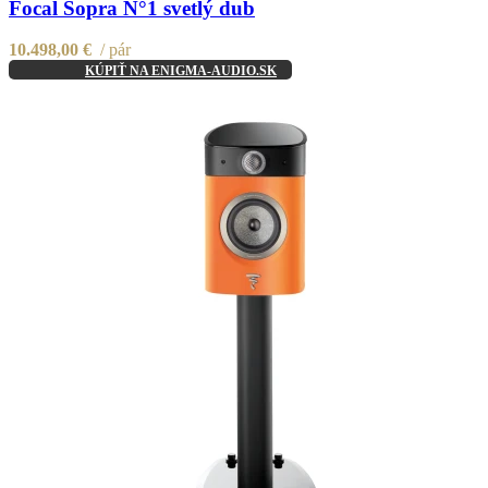
Focal Sopra N°1 svetlý dub
10.498,00
€
pár
KÚPIŤ NA ENIGMA-AUDIO.SK