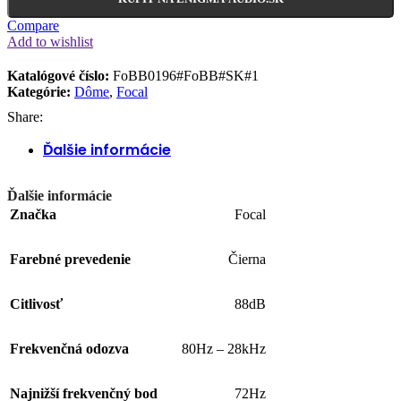
Compare
Add to wishlist
Katalógové číslo:
FoBB0196#FoBB#SK#1
Kategórie:
Dôme
,
Focal
Share:
Ďalšie informácie
Ďalšie informácie
Značka
Focal
Farebné prevedenie
Čierna
Citlivosť
88dB
Frekvenčná odozva
80Hz – 28kHz
Najnižší frekvenčný bod
72Hz