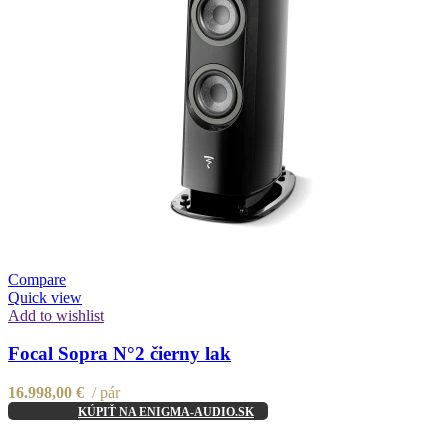
Compare
Quick view
Add to wishlist
Focal Sopra N°2 čierny lak
16.998,00
€
pár
KÚPIŤ NA ENIGMA-AUDIO.SK