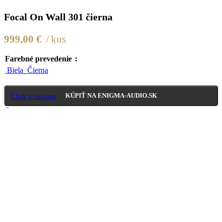
Focal On Wall 301 čierna
999,00
€
kus
Farebné prevedenie
Biela
Čierna
KÚPIŤ NA ENIGMA-AUDIO.SK
Click to enlarge
Compare
Add to wishlist
Katalógové číslo:
FoBB0161#FoBB#SK#1
Kategórie:
Focal
,
On Wall
Share:
Súvisiace produkty
Compare
Quick view