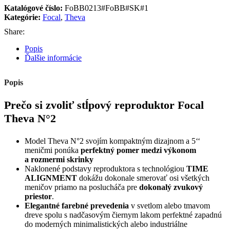
Katalógové číslo:
FoBB0213#FoBB#SK#1
Kategórie:
Focal
,
Theva
Share:
Popis
Ďalšie informácie
Popis
Prečo si zvoliť stĺpový reproduktor Focal
Theva N°2
Model Theva N°2 svojím kompaktným dizajnom a 5‘‘
meničmi ponúka
perfektný pomer medzi výkonom
a rozmermi skrinky
Naklonené podstavy reproduktora s technológiou
TIME
ALIGNMENT
dokážu dokonale smerovať osi všetkých
meničov priamo na poslucháča pre
dokonalý zvukový
priestor
.
Elegantné farebné prevedenia
v svetlom alebo tmavom
dreve spolu s nadčasovým čiernym lakom perfektné zapadnú
do moderných minimalistických alebo industriálne