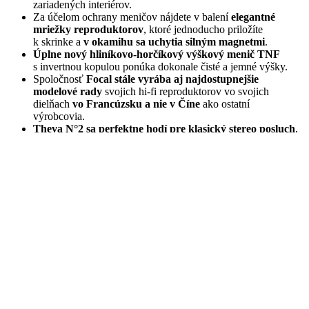
zariadených interiérov.
Za účelom ochrany meničov nájdete v balení
elegantné
mriežky reproduktorov
, ktoré jednoducho priložíte
k skrinke a
v okamihu sa uchytia silným magnetmi
.
Úplne nový hliníkovo-horčíkový výškový menič TNF
s invertnou kopulou ponúka dokonale čisté a jemné výšky.
Spoločnosť
Focal stále vyrába aj najdostupnejšie
modelové rady
svojich hi-fi reproduktorov vo svojich
dielňach
vo Francúzsku a nie v Číne
ako ostatní
výrobcovia.
Theva N°2 sa perfektne hodí pre klasický stereo posluch
,
ale
dokonale zapadne aj do konfigurácie domáceho kina
spolu s ostatnými modelmi radu Theva.
Pre zvýšenie výkonu v basovom pásme sa ponúka možnosť
o doplnenie zostavy subwoofrom Focal SUB 600 P.