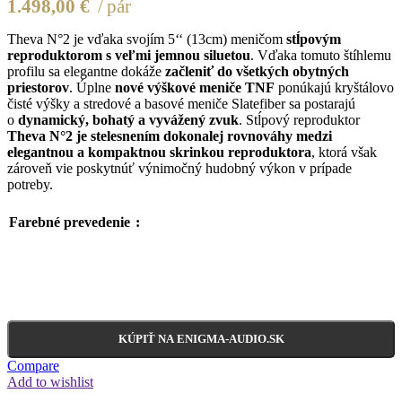
1.498,00
€
pár
Theva N°2 je vďaka svojím 5‘‘ (13cm) meničom
stĺpovým
reproduktorom s veľmi jemnou siluetou
. Vďaka tomuto štíhlemu
profilu sa elegantne dokáže
začleniť do všetkých obytných
priestorov
. Úplne
nové výškové meniče TNF
ponúkajú kryštálovo
čisté výšky a stredové a basové meniče Slatefiber sa postarajú
o
dynamický, bohatý a vyvážený zvuk
. Stĺpový reproduktor
Theva N°2 je stelesnením dokonalej rovnováhy medzi
elegantnou a kompaktnou skrinkou reproduktora
, ktorá však
zároveň vie poskytnúť výnimočný hudobný výkon v prípade
potreby.
Farebné prevedenie
KÚPIŤ NA ENIGMA-AUDIO.SK
Compare
Add to wishlist